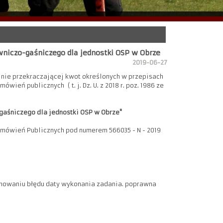
niczo-gaśniczego dla jednostki OSP w Obrze
2019-06-27
 nie przekraczającej kwot określonych w przepisach
wień publicznych ( t. j. Dz. U. z 2018 r. poz. 1986 ze
aśniczego dla jednostki OSP w Obrze"
amówień Publicznych pod numerem 566035 - N - 2019
minowaniu błędu daty wykonania zadania. poprawna