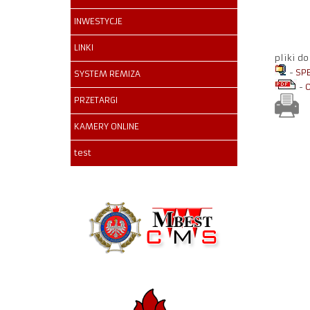
INWESTYCJE
LINKI
pliki do
-
SP
SYSTEM REMIZA
-
PRZETARGI
KAMERY ONLINE
test