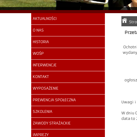
AKTUALNOŚCI
Str
O NAS
Przet
HISTORIA
Ochotn
wydanyc
WOŚP
INTERWENCJE
KONTAKT
ogłosz
WYPOSAŻENIE
PREWENCJA SPOŁECZNA
Uwagi i
SZKOLENIA
W dniu 
data to 
ZAWODY STRAŻACKIE
IMPREZY