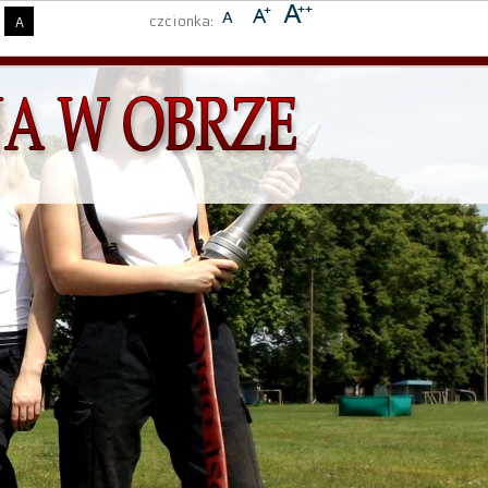
czcionka:
A