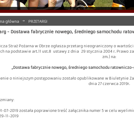
ona główna
PRZETARGI
arg - Dostawa fabrycznie nowego, średniego samochodu ratow
icza Straż Pożarna w Obrze ogłasza przetarg nieograniczony o wartości
h na podstawie art.11 ust.8 ustawy z dnia 29 stycznia 2004 r. Prawo zamó
zm.) na:
„Dostawa fabrycznie nowego, średniego samochodu ratowniczo-g
enie o niniejszym postępowaniu zostało opublikowane w Biuletynie Z
dnia 27 czerwca 2019r.
 zmiany:
01-07-2019 została poprawione treść załącznika numer 5 w celu wyeli
29-11-2019