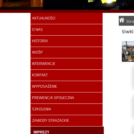
AKTUALNOŚCI
Str
O NAS
Siwki
HISTORIA
WOŚP
INTERWENCJE
KONTAKT
WYPOSAŻENIE
PREWENCJA SPOŁECZNA
SZKOLENIA
ZAWODY STRAŻACKIE
IMPREZY