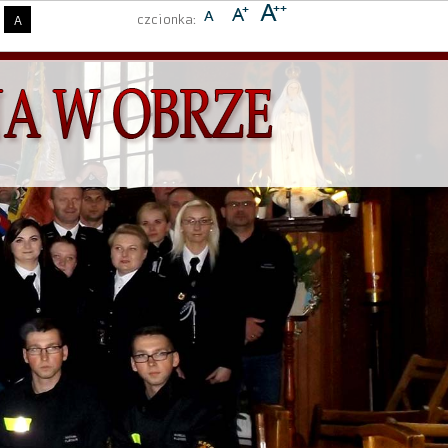
czcionka:
A