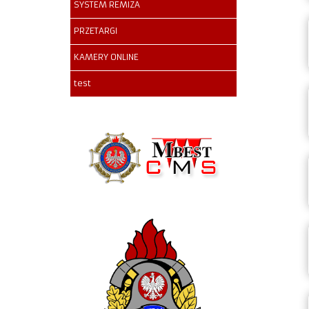
SYSTEM REMIZA
PRZETARGI
KAMERY ONLINE
test